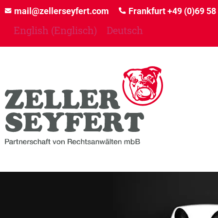
mail@zellerseyfert.com
Frankfurt
+49 (0)69 58
English
(
Englisch
)
Deutsch