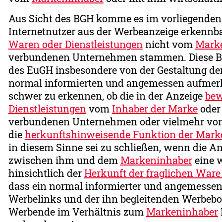
Aus Sicht des BGH komme es im vorliegenden F
Internetnutzer aus der Werbeanzeige erkennb
Waren oder Dienstleistungen
nicht vom
Mark
verbundenen Unternehmen stammen. Diese Be
des EuGH insbesondere von der Gestaltung der 
normal informierten und angemessen aufmerk
schwer zu erkennen, ob die in der Anzeige
bew
Dienstleistungen
vom
Inhaber der Marke
oder
verbundenen Unternehmen oder vielmehr von 
die
herkunftshinweisende Funktion der Mark
in diesem Sinne sei zu schließen, wenn die An
zwischen ihm und dem
Markeninhaber
eine w
hinsichtlich der
Herkunft der fraglichen Ware 
dass ein normal informierter und angemesse
Werbelinks und der ihn begleitenden Werbebot
Werbende im Verhältnis zum
Markeninhaber