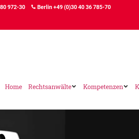
 80 972-30
Berlin
+49 (0)30 40 36 785-70
Home
Rechtsanwälte
Kompetenzen
K