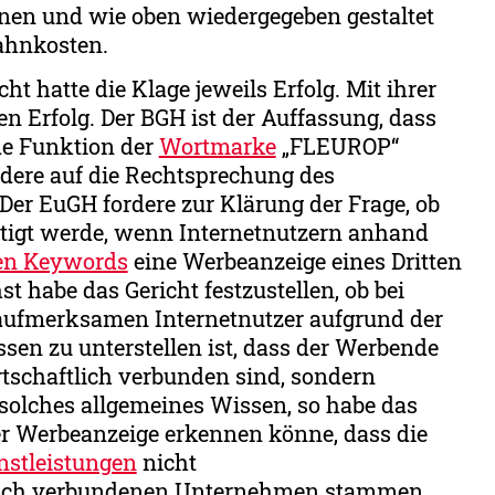
inen und wie oben wiedergegeben gestaltet
mahnkosten.
 hatte die Klage jeweils Erfolg. Mit ihrer
n Erfolg. Der BGH ist der Auffassung, dass
de Funktion der
Wortmarke
„FLEUROP“
ondere auf die Rechtsprechung des
Der EuGH fordere zur Klärung der Frage, ob
tigt werde, wenn Internetnutzern anhand
hen Keywords
eine Werbeanzeige eines Dritten
t habe das Gericht festzustellen, ob bei
aufmerksamen Internetnutzer aufgrund der
n zu unterstellen ist, dass der Werbende
tschaftlich verbunden sind, sondern
 solches allgemeines Wissen, so habe das
der Werbeanzeige erkennen könne, dass die
nstleistungen
nicht
tlich verbundenen Unternehmen stammen.