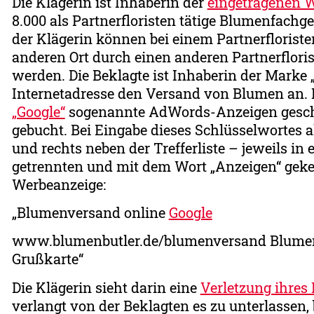
Die Klägerin ist Inhaberin der
eingetragenen 
8.000 als Partnerfloristen tätige Blumenfac
der Klägerin können bei einem Partnerflorist
anderen Ort durch einen anderen Partnerfloris
werden. Die Beklagte ist Inhaberin der Marke „
Internetadresse den Versand von Blumen an. D
„Google“
sogenannte AdWords-Anzeigen gescha
gebucht. Bei Eingabe dieses Schlüsselwortes a
und rechts neben der Trefferliste – jeweils in
getrennten und mit dem Wort „Anzeigen“ gek
Werbeanzeige:
„Blumenversand online
Google
www.blumenbutler.de/blumenversand Blumen s
Grußkarte“
Die Klägerin sieht darin eine
Verletzung ihres
verlangt von der Beklagten es zu unterlassen, 