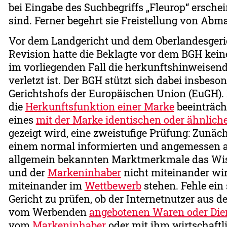
bei Eingabe des Suchbegriffs „Fleurop“ ersche
sind. Ferner begehrt sie Freistellung von Ab
Vor dem Landgericht und dem Oberlandesgericht
Revision hatte die Beklagte vor dem BGH keine
im vorliegenden Fall die herkunftshinweisen
verletzt ist. Der BGH stützt sich dabei insbes
Gerichtshofs der Europäischen Union (EuGH). 
die
Herkunftsfunktion einer Marke
beeinträch
eines
mit der Marke identischen oder ähnlic
gezeigt wird, eine zweistufige Prüfung: Zunächs
einem normal informierten und angemessen 
allgemein bekannten Marktmerkmale das Wisse
und der
Markeninhaber
nicht miteinander wir
miteinander im
Wettbewerb
stehen. Fehle ein
Gericht zu prüfen, ob der Internetnutzer aus 
vom Werbenden
angebotenen Waren oder Die
vom
Markeninhaber
oder mit ihm wirtschaf