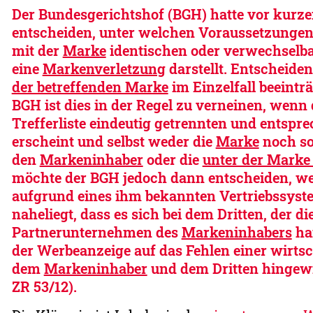
Der Bundesgerichtshof (BGH) hatte vor kurzem
entscheiden, unter welchen Voraussetzunge
mit der
Marke
identischen oder verwechselb
eine
Markenverletzung
darstellt. Entscheiden
der betreffenden Marke
im Einzelfall beeintr
BGH ist dies in der Regel zu verneinen, wenn
Trefferliste eindeutig getrennten und entsp
erscheint und selbst weder die
Marke
noch so
den
Markeninhaber
oder die
unter der Marke
möchte der BGH jedoch dann entscheiden, w
aufgrund eines ihm bekannten Vertriebssyst
naheliegt, dass es sich bei dem Dritten, der d
Partnerunternehmen des
Markeninhabers
han
der Werbeanzeige auf das Fehlen einer wirt
dem
Markeninhaber
und dem Dritten hingewie
ZR 53/12).